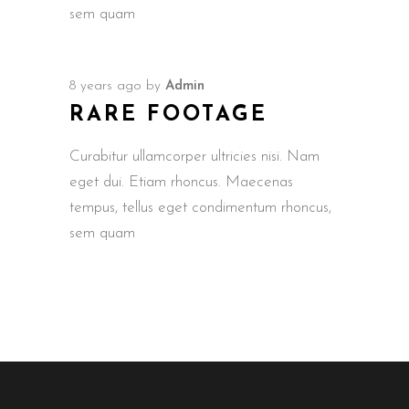
sem quam
8 years ago
by
Admin
RARE FOOTAGE
Curabitur ullamcorper ultricies nisi. Nam
eget dui. Etiam rhoncus. Maecenas
tempus, tellus eget condimentum rhoncus,
sem quam