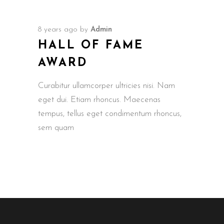
8 years ago
by
Admin
HALL OF FAME
AWARD
Curabitur ullamcorper ultricies nisi. Nam
eget dui. Etiam rhoncus. Maecenas
tempus, tellus eget condimentum rhoncus,
sem quam